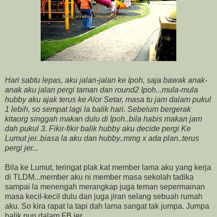
Hari sabtu lepas, aku jalan-jalan ke Ipoh, saja bawak anak-
anak aku jalan pergi taman dan round2 Ipoh...mula-mula
hubby aku ajak terus ke Alor Setar, masa tu jam dalam pukul
1 lebih, so sempat lagi la balik hari. Sebelum bergerak
kitaorg singgah makan dulu di Ipoh..bila habis makan jam
dah pukul 3. Fikir-fikir balik hubby aku decide pergi Ke
Lumut jer..biasa la aku dan hubby..mmg x ada plan..terus
pergi jer...
Bila ke Lumut, teringat plak kat member lama aku yang kerja
di TLDM...member aku ni member masa sekolah tadika
sampai la menengah merangkap juga teman sepermainan
masa kecil-kecil dulu dan juga jiran selang sebuah rumah
aku. So kira rapat la tapi dah lama sangat tak jumpa. Jumpa
balik pun dalam FB jer.